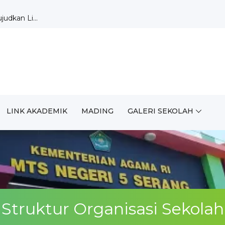
udkan Li...
 Pekan ...
 2026/2027 B...
MUDA MTsN 5 ...
rakter dan...
n 2026/...
n 2026/2027...
/2027, Sia...
angsung Ter...
LINK AKADEMIK
MADING
GALERI SEKOLAH
sih untuk...
Struktur Organisasi Sekolah