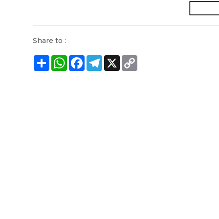
Share to :
Share
WhatsApp
Facebook
Telegram
X
Copy
Link