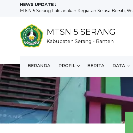
NEWS UPDATE :
MTsN 5 Serang Laksanakan Kegiatan Selasa Bersih, Wuj
MTsN 5 Serang Tunjukkan Prestasi dan Kreativitas pada
Penutupan MATAMUDA MTsN 5 Serang Tahun Pelajaran
Demo Ekstrakurikuler Meriahkan Hari Keempat MATA
MTSN 5 SERANG
Hari Kedua MATAMUDA 2026, MTsN 5 Serang Perkuat Ka
Kabupaten Serang - Banten
MTsN 5 Serang Gelar Rapat Koordinasi Awal Tahun Ajara
MTsN 5 Serang Resmi Buka MATAMUDA Tahun Pelajara
MTsN 5 Serang Gelar Pra-MATAMUDA Tahun Ajaran 2026
Pembagian Rapor Semester Genap MTsN 5 Serang Berl
BERANDA
PROFIL
BERITA
DATA
MTsN 5 Serang Kembali Laksanakan Program Selasa Ber