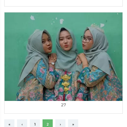
27
«
‹
1
2
›
»