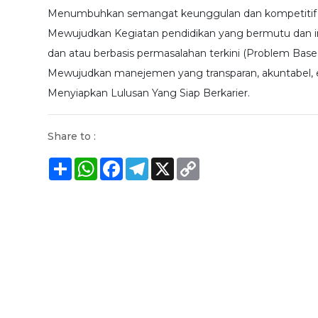
Menumbuhkan semangat keunggulan dan kompetitif yang
Mewujudkan Kegiatan pendidikan yang bermutu dan ino
dan atau berbasis permasalahan terkini (Problem Base
Mewujudkan manejemen yang transparan, akuntabel, efe
Menyiapkan Lulusan Yang Siap Berkarier.
Share to :
Share
WhatsApp
Facebook
Telegram
X
Copy
Link