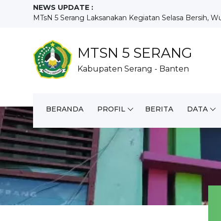
NEWS UPDATE :
MTsN 5 Serang Laksanakan Kegiatan Selasa Bersih, Wuj
MTsN 5 Serang Tunjukkan Prestasi dan Kreativitas pada
Penutupan MATAMUDA MTsN 5 Serang Tahun Pelajaran
Demo Ekstrakurikuler Meriahkan Hari Keempat MATA
MTSN 5 SERANG
Hari Kedua MATAMUDA 2026, MTsN 5 Serang Perkuat Ka
Kabupaten Serang - Banten
MTsN 5 Serang Gelar Rapat Koordinasi Awal Tahun Ajara
MTsN 5 Serang Resmi Buka MATAMUDA Tahun Pelajara
MTsN 5 Serang Gelar Pra-MATAMUDA Tahun Ajaran 2026
Pembagian Rapor Semester Genap MTsN 5 Serang Berl
BERANDA
PROFIL
BERITA
DATA
MTsN 5 Serang Kembali Laksanakan Program Selasa Ber