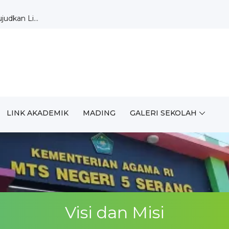
udkan Li...
 Pekan ...
 2026/2027 B...
MUDA MTsN 5 ...
rakter dan...
n 2026/...
n 2026/2027...
/2027, Sia...
angsung Ter...
LINK AKADEMIK
MADING
GALERI SEKOLAH
sih untuk...
Visi dan Misi