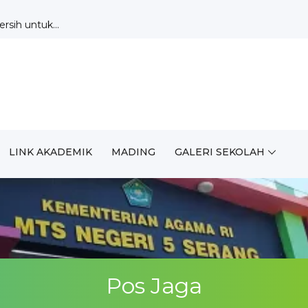
sih untuk...
udkan Li...
 Pekan ...
 2026/2027 B...
MUDA MTsN 5 ...
rakter dan...
n 2026/...
n 2026/2027...
/2027, Sia...
LINK AKADEMIK
MADING
GALERI SEKOLAH
eteram...
Pos Jaga