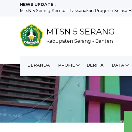
NEWS UPDATE :
MTsN 5 Serang Kembali Laksanakan Program Selasa Ber
MTsN 5 Serang Laksanakan Kegiatan Selasa Bersih, Wuj
MTsN 5 Serang Tunjukkan Prestasi dan Kreativitas pada
Penutupan MATAMUDA MTsN 5 Serang Tahun Pelajaran
MTSN 5 SERANG
Demo Ekstrakurikuler Meriahkan Hari Keempat MATA
Kabupaten Serang - Banten
Hari Kedua MATAMUDA 2026, MTsN 5 Serang Perkuat Ka
MTsN 5 Serang Gelar Rapat Koordinasi Awal Tahun Ajara
MTsN 5 Serang Resmi Buka MATAMUDA Tahun Pelajara
MTsN 5 Serang Gelar Pra-MATAMUDA Tahun Ajaran 2026
BERANDA
PROFIL
BERITA
DATA
Diklatsar Jurnalis MTsN 5 Serang Bekali Siswa dengan K