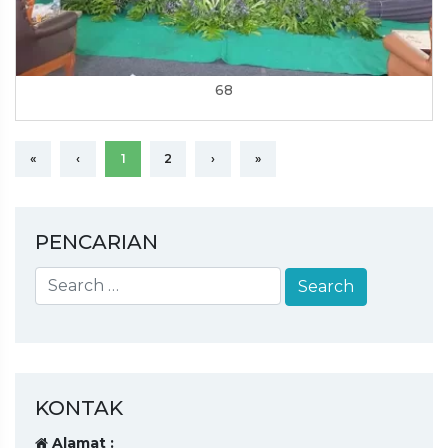
68
«
‹
1
2
›
»
PENCARIAN
KONTAK
Alamat :